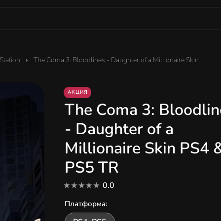
tation
The Coma 3: Bloodlines - Daughter of a Millionaire Skin
АКЦИЯ
The Coma 3: Bloodlin
- Daughter of a
Millionaire Skin PS4 
PS5 TR
0.0
Платформа
: