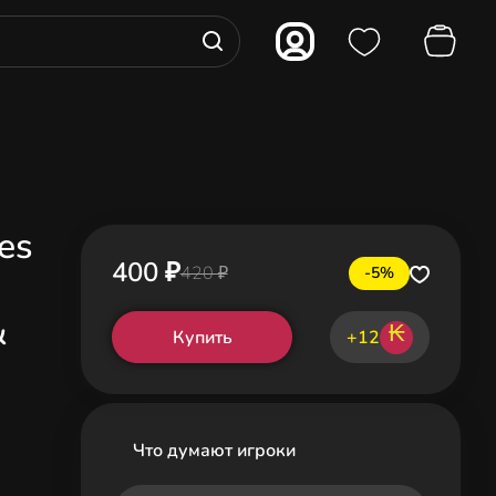
es
400 ₽
420 ₽
-5%
&
₭
Купить
+12
Что думают игроки