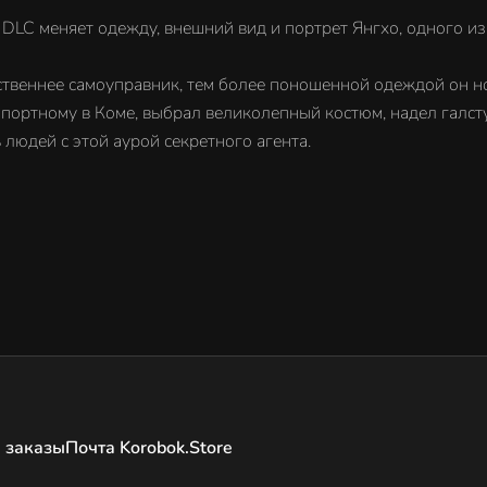
о DLC меняет одежду, внешний вид и портрет Янгхо, одного из
твеннее самоуправник, тем более поношенной одеждой он но
 портному в Коме, выбрал великолепный костюм, надел галст
 людей с этой аурой секретного агента.
 заказы
Почта Korobok.Store