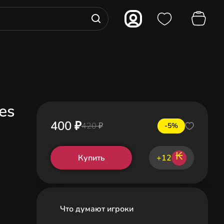
es
400 ₽
420 ₽
-5%
₭
Купить
+12
Что думают игроки