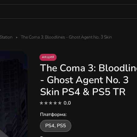
tation
The Coma 3: Bloodlines - Ghost Agent No. 3 Skin
АКЦИЯ
The Coma 3: Bloodlin
- Ghost Agent No. 3
Skin PS4 & PS5 TR
0.0
Платформа
:
PS4, PS5