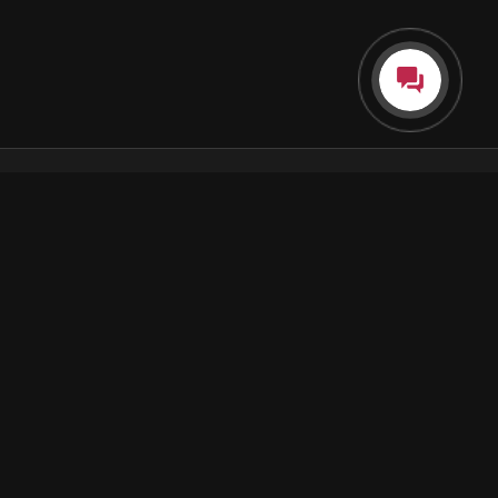
Каталог
Как пользоваться подпиской
Как отгружаются заказы
Почта Korobok.Store
hello@korobok.store
© 2026 Korobok.store