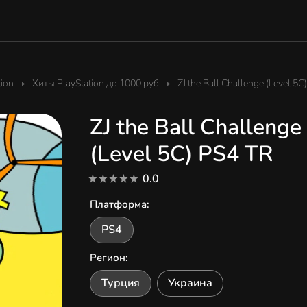
tion
Хиты PlayStation до 1000 руб
ZJ the Ball Challenge (Level 5C)
ZJ the Ball Challenge
(Level 5C) PS4 TR
0.0
Платформа
:
PS4
Регион
:
Турция
Украина