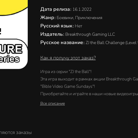
Дата релиза
:
16.1.2022
Жанр
:
Боевики, Приключения
Русский язык
:
Нет
Издатель
:
Breakthrough Gaming LLC
Русское название
:
ZJ the Ball Challenge (Level
Как я получу этот заказ?
Игра из серии "ZJ the Ball"!
Эта игра выходит в рамках акции Breakthrough G
"Bible Video Game Sundays"!
Приобретайте и играйте в наши новые видеоигры
христианскую тематику, выходящие каждое
Все описание
воскресное утро* в PlayStation™Store уже сегодня
(*Даты выхода могут быть изменены)
[О Breakthrough Gaming]
Breakthrough Gaming создает развлекательные
ляются заказы