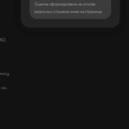
Оценка сформирована на основе
реальных отзывов ниже на странице.
 5C)
aming
 на
!