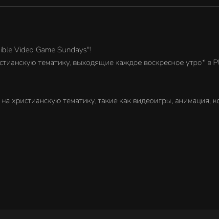
продукты на христианскую тематику, такие как
видеоигры, анимация, комиксы и книги! Узнайте
больше о наших продуктах на сайте:
http://www.BreakthroughGaming.com
ible Video Game Sundays"!
тианскую тематику, выходящие каждое воскресное утро* в Pl
на христианскую тематику, такие как видеоигры, анимация, 