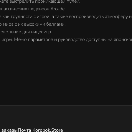
жете выстрелить проникающей пулей.
классических шедевров Arcade.
 как трудности с игрой, а также воспроизводить атмосферу н
о мира с их высокими баллами.
околение для видеоигр.
и игры. Меню параметров и руководство доступны на японско
 заказы
Почта Korobok.Store