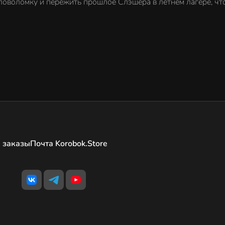
ловоломку и пережить прошлое Слэшера в летнем лагере, чт
 заказы
Почта Korobok.Store