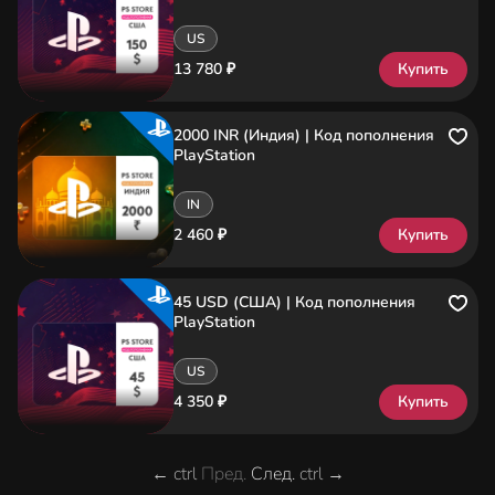
US
13 780 ₽
Купить
2000 INR (Индия) | Код пополнения
PlayStation
IN
2 460 ₽
Купить
45 USD (США) | Код пополнения
PlayStation
US
4 350 ₽
Купить
←
ctrl
Пред.
След.
ctrl
→