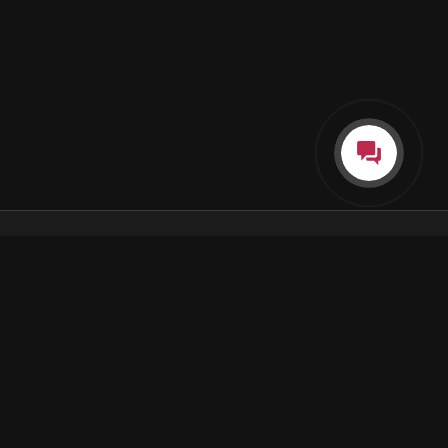
Каталог
Как пользоваться подпиской
Как отгружаются заказы
Почта Korobok.Store
hello@korobok.store