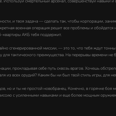
. Используй смертельный арсенал, совершенствуй навыки и 
ности, и твоя задача — сделать так, чтобы корпорации, зан
секретная военная операция решит все проблемы и обойдется 
б-квартиры АКБ тебя поддержит.
айно сгенерированной миссии, — это то, что тебя ждут тонн
у для тактического преимущества. На перерывы времени не б
и, прокладывая себе путь сквозь врагов. Хочешь обстрелив
ля из всех орудий? Каким бы ни был твой стиль игры, для н
цов, но и ты не простой новобранец. Конечно, в горячке боя
миссию с усиленными навыками и еще более мощным оружием