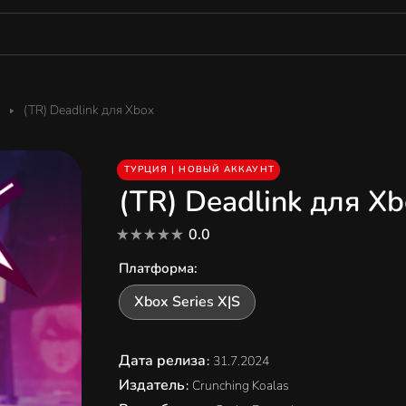
(TR) Deadlink для Xbox
ТУРЦИЯ | НОВЫЙ АККАУНТ
(TR) Deadlink для X
0.0
Платформа
:
Xbox Series X|S
Дата релиза
:
31.7.2024
Издатель
:
Crunching Koalas