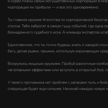
и сорви планы самых могущественных корпораций в мире
корпорации их прибыли — и все это одновременно.
Ты главное оружие Агентства по корпоративной безопас
сполна. Тебя забросят в самую гущу событий, где одна 
безнадежного судебного иска. А команда экспертов шта
Единственное, что ты точно будешь знать о каждой случ
бегу, делая рывки, прыжки, используя окружающую сред
Вооружись мощным оружием. Пробуй различные комбинаци
негативными эффектами или вступить в открытый бой, па
У твоего противника нет проблем с запасами пуль и бой
следующая будет еще сильнее. Начинай каждую новую 