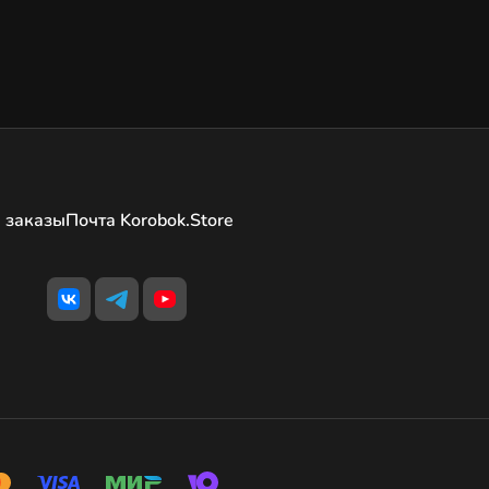
 заказы
Почта Korobok.Store