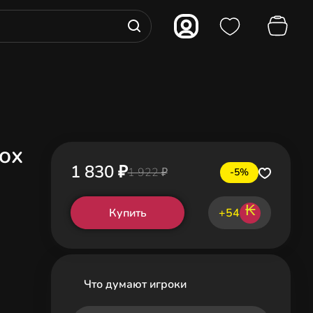
box
1 830 ₽
1 922 ₽
-5%
₭
Купить
+54
Что думают игроки