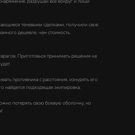
снаряжение, разрушай все вокруг и лиши
имающиеся теневыми сделками, получили свое
намного дешевле, чем стоимость
ы врагов. Приготовься принимать решения на
удет.
ать противника с расстояния, изнурять его
его найдется подходящая экипировка.
 можно потерять свою боевую оболочку, но
!