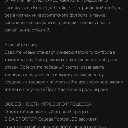
От «Мичиган Стэдиум» до «Бен Хилл Гриффин». От
Таскалусы до Колледж-Стейшен. Сотрясающий трибуны
рев в матчах университетского футбола, а также
канонические ритуалы и традиции перенесут вас в
самый центр событий.
Завоюйте славу
Задайте новый стандарт университетского футбола в
таких классических режимах, как «Династия» и «Путь к
славе». Собирайте победный состав, развивайте
тренеров и ведите свою команду к чемпионству
созданным тренером или познайте все сложности жизни
атлета и получайте Приз Хайсмана в роли игрока.
ОСОБЕННОСТИ ИГРОВОГО ПРОЦЕССА
Открытый динамичный игровой процесс
В EA SPORTS™ College Football 25 вас ждет
стратегический и динамичный игровой процесс с