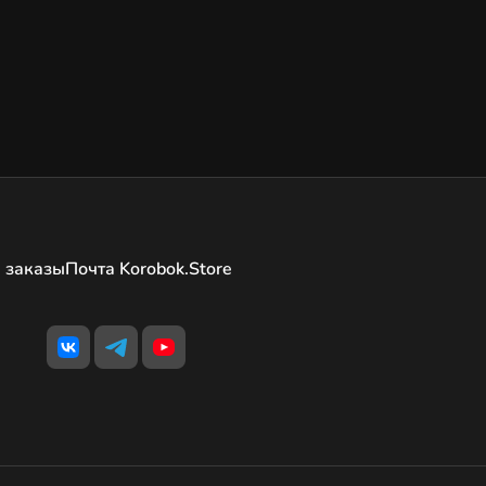
 заказы
Почта Korobok.Store