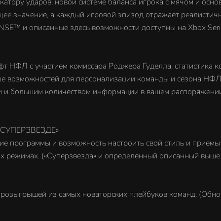
катору ударов, новой системе баланса игрока с мячом и осн
ее значение, а каждый игровой эпизод отражает реалистичн
NSE™ и описанные здесь возможности доступны на Xbox Serie
т НФЛ с участием комиссара Роджера Гуделла, статистика к
ше возможностей для персонализации команды и сезона НФЛ
 и большим количеством информации в вашем распоряжении,
«СУПЕРЗВЕЗДЕ»
ие программы и возможность настроить свой стиль и приемы
х режимах. («Суперзвезда» и определенный описанный выше к
 розыгрышей из самых новаторских плейбуков команд. (Обно