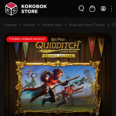
Главная
Каталог
Каталог Xbox
Игры для Xbox (Turkey)
(T
ТУРЦИЯ | НОВЫЙ АККАУНТ