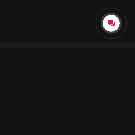
Каталог
Как пользоваться подпиской
Как отгружаются заказы
Почта Korobok.Store
hello@korobok.store