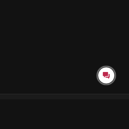
Каталог
Как пользоваться подпиской
Как отгружаются заказы
Почта Korobok.Store