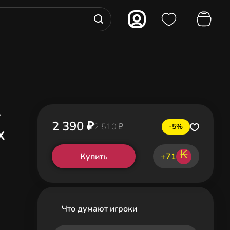
-
2 390 ₽
2 510 ₽
-5%
x
₭
Купить
+71
Что думают игроки