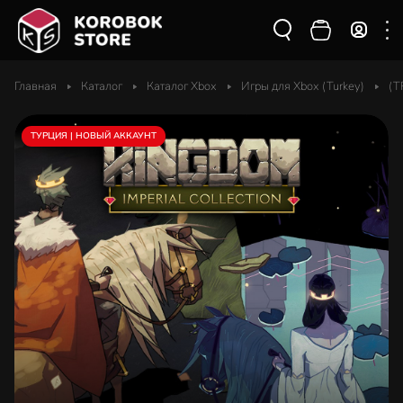
Главная
Каталог
Каталог Xbox
Игры для Xbox (Turkey)
(T
ТУРЦИЯ | НОВЫЙ АККАУНТ