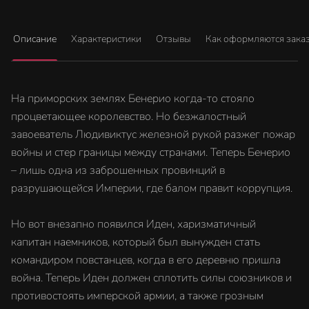
Описание
Характеристики
Отзывы
Как оформляются зака
На приморских землях Бенерио когда-то стояло
процветающее королевство. Но безжалостный
завоеватель Людивиктус железной рукой разжег пожар
войны и стер границы между странами. Теперь Бенерио
– лишь одна из заброшенных провинций в
разрушающейся Империи, где балом правит коррупция.
Но вот внезапно появился Иден, харизматичный
капитан наемников, который был вынужден стать
командиром повстанцев, когда в его деревню пришла
война. Теперь Иден должен сплотить силы союзников и
противостоять имперской армии, а также грозным