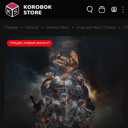
Главная
Каталог
Каталог Xbox
Игры для Xbox (Turkey)
(T
ТУРЦИЯ | НОВЫЙ АККАУНТ