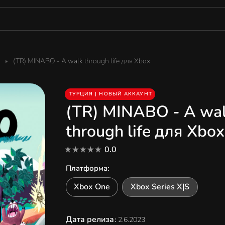
(TR) MINABO - A walk through life для Xbox
ТУРЦИЯ | НОВЫЙ АККАУНТ
(TR) MINABO - A wa
through life для Xbox
0.0
Платформа
:
Xbox One
Xbox Series X|S
Дата релиза
:
2.6.2023