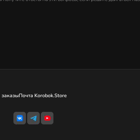
 заказы
Почта Korobok.Store