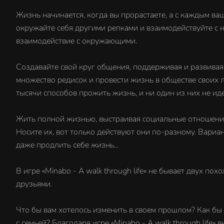
Жизнь начинается, когда вы прорастаете, а с каждым ва
окружайте себя другими репками и взаимодействуйте с 
взаимодействие с окружающими.
Создавайте свой круг общения, поддерживая и развивая 
множество редисок и провести жизнь в обществе своих 
тысячи способов прожить жизнь, и ни один из них не иде
Жить полной жизнью, выстраивая социальные отношения –
Носите их, вот только действуют они по-разному. Вариа
даже продлить себе жизнь...
В игре «Minabo - A walk through life» не бывает двух п
друзьями.
Что бы вам хотелось изменить в своем прошлом? Как бы
с семьей? Благодаря игре «Minabo - A walk through life»