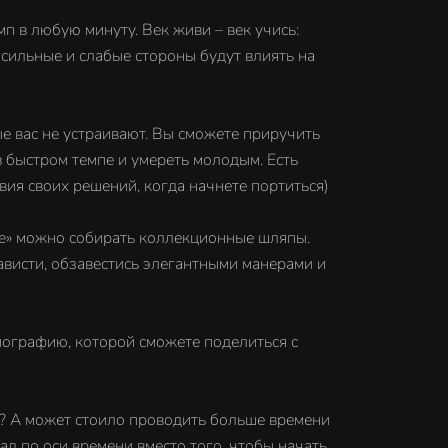
п в любую минуту. Век живи – век учись:
 сильные и слабые стороны будут влиять на
ые вас не устраивают. Вы сможете приручить
 быстром темпе и умереть молодым. Есть
твия своих решений, когда начнете портиться)
ife» можно собирать коллекционные шляпы.
нависти, обзавестись элегантными манерами и
биографию, которой сможете поделиться с
ве? А может стоило проводить больше времени
зад по оси времени вместо того, чтобы начать