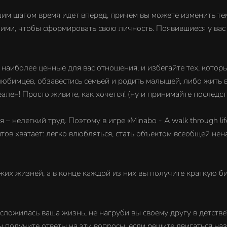
шим шагом время идет вперед, причем вы можете изменить тем
ними, чтобы сформировать свою личность. Появившиеся у вас
наиболее ценные для вас отношения, и избегайте тех, котор
любимцев, обзавестись семьей и родить малышей, либо жить в
ален! Просто живите, как хочется! (ну и принимайте последс
 нелегкий труд. Поэтому в игре «Minabo - A walk through l
нтов хватает: легко влюбляться, стать объектом всеобщей не
охожих жизней, а в конце каждой из них вы получите краткую 
 сложилась ваша жизнь, не нагруби вы своему другу в детст
 вы получите ответы на эти вопросы, если решите двигаться на