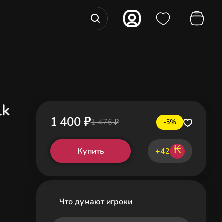
lk
1 400 ₽
1 476 ₽
-5%
₭
Купить
+42
Что думают игроки