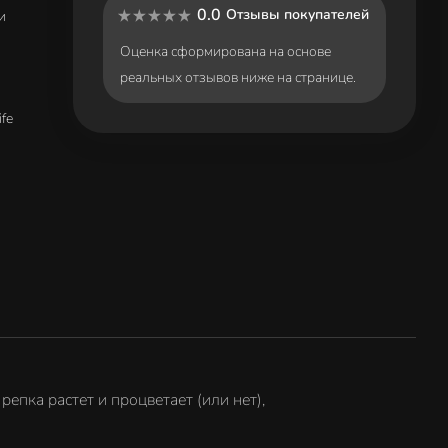
0.0
Отзывы покупателей
и
Оценка сформирована на основе
реальных отзывов ниже на странице.
fe
репка растет и процветает (или нет),