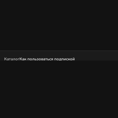
Каталог
Как пользоваться подпиской
Как отгружаются заказы
Почта Korobok.Store
hello@korobok.store