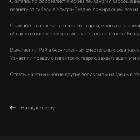
Скитаясь по сюрреалистическим пейзажам с заброшенны
планету от гибели в Ультра-Бездне, пожирающей все на 
Сражайся со стаями гротескных тварей, мчись на огромн
облаков и осколков мертвых планет, поглощенных Бездн
Выживет ли Рэй в бесчисленных смертельных схватках 
Узнает ли правду о гигантских тварях, захвативших эти 
Ответы на эти и многие другие вопросы ты найдешь в Уль
Назад к списку