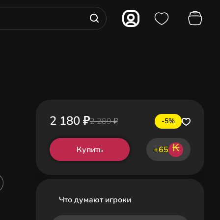
2 180 ₽
2 289 ₽
-5%
₭
Купить
+65
Что думают игроки