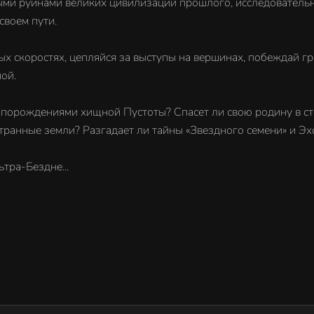
ми руинами великих цивилизаций прошлого, исследовательн
своем пути.
ых скоростях, цепляйся за выступы на вершинах, побеждай г
ой.
с порождениями хищной Пустоты? Спасет ли свою родину в с
странные земли? Разгадает ли тайны «Звездного семени» и Эх
тра-Бездне...