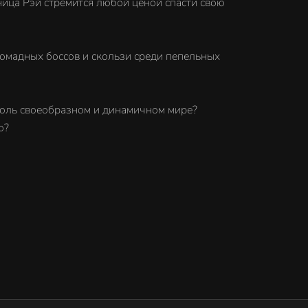
ица Рэй стремится любой ценой спасти свою
ромадных боссов и скользи среди пепельных
толь своеобразном и динамичном мире?
о?