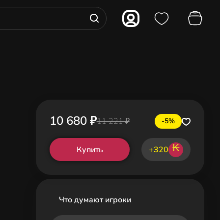
10 680 ₽
11 221 ₽
-5%
₭
Купить
+320
Что думают игроки