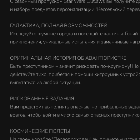
С сезонным пропуском Star Wars Outlaws вы получите до
и набору предметов персонализации "Кессельский перев
ГАЛАКТИКА, ПОЛНАЯ ВОЗМОЖНОСТЕЙ
Исследуйте шумные города и посещайте кантины. Гоняйт
приключения, уникальные испытания и заманчивые нагр
ОРИГИНАЛЬНАЯ ИСТОРИЯ ОБ АВАНТЮРИСТКЕ
Быть преступником – значит рисковать по-крупному! Но у
действуйте тихо, прибегая к помощи хитроумных устрой
выпутаться из любой ситуации.
РИСКОВАННЫЕ ЗАДАНИЯ
Вам предстоит выполнять опасные, но прибыльные задан
врагов, чтобы войти в число самых опасных преступнико
КОСМИЧЕСКИЕ ПОЛЕТЫ
На своем корабле "Первопроходец" вы примете участие в