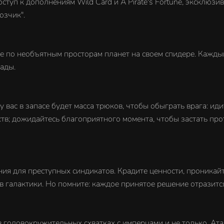
ступ к дополнениям Wild Card и A Pirate's Fortune, эксклюз
озчик".
е по необъятным просторам планет на своем спидере. Кажды
ады.
 вас в запасе будет масса трюков, чтобы обыграть врага: иди
ств; дожидайтесь благоприятного момента, чтобы застать пр
ия для преступных синдикатов. Крадите ценности, проникай
в галактики. Но помните: каждое принятое решение отразитс
 головокружительных схватках с имперцами и не только. Ата