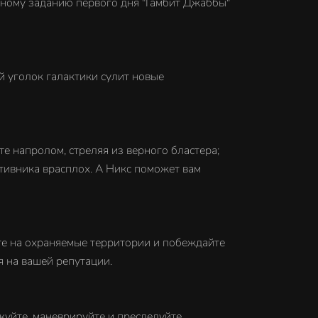
ивному заданию первого дня "Гамбит Джаббы"
й уголок галактики сулит новые
те напролом, стреляя из верного бластера;
отивника врасплох. А Никс поможет вам
те на охраняемые территории и побеждайте
я на вашей репутации.
куйте, маневрируйте и преследуйте