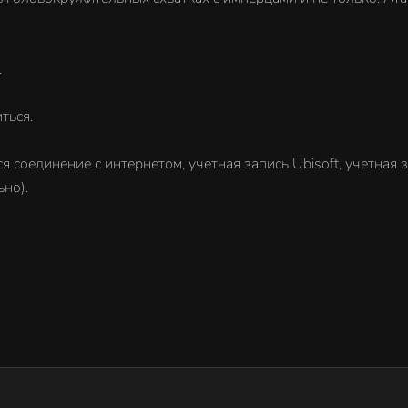
.
ться.
я соединение с интернетом, учетная запись Ubisoft, учетная 
ьно).