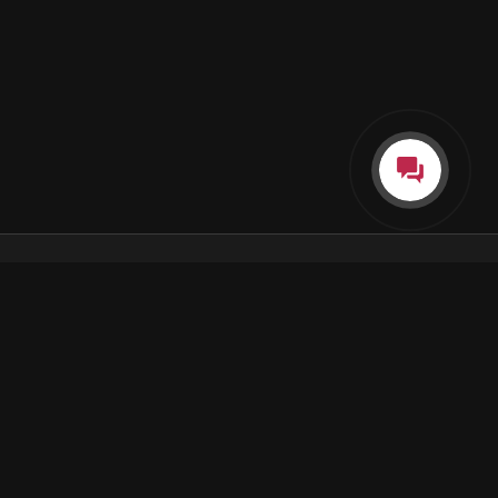
Каталог
Как пользоваться подпиской
Как отгружаются заказы
Почта Korobok.Store
hello@korobok.store