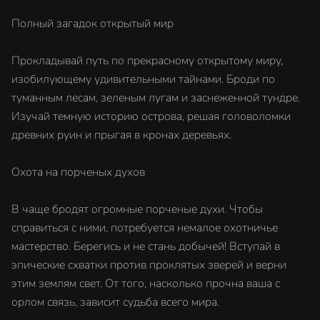
Полный загадок открытый мир
Прокладывай путь по прекрасному открытому миру,
изобилующему удивительными тайнами. Броди по
туманным лесам, зеленым лугам и заснеженной тундре.
Изучай темную историю острова, решая головоломки
древних руин и прыгая в кронах деревьях.
Охота на порченых духов
В чаще бродят огромные порченые духи. Чтобы
справиться с ними, потребуется немалое охотничье
мастерство. Берегись и не стань добычей! Вступай в
эпические схватки против проклятых зверей и верни
этим землям свет. От того, насколько прочна ваша с
орлом связь, зависит судьба всего мира.