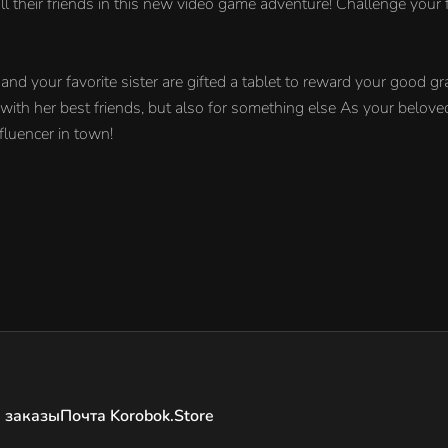
ll their friends in this new video game adventure! Challenge your
nd your favorite sister are gifted a tablet to reward your good g
 with her best friends, but also for something else As your belov
luencer in town!
 заказы
Почта Korobok.Store