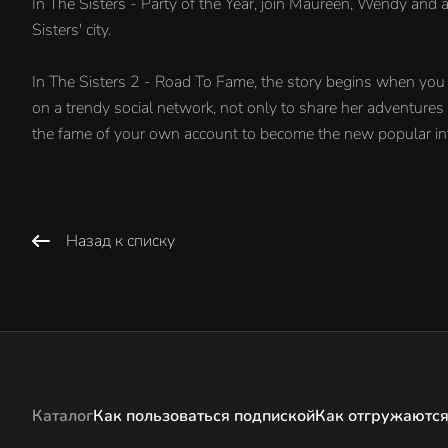
In The Sisters - Party of the Year, join Maureen, Wendy and a
Sisters' city.
In The Sisters 2 - Road To Fame, the story begins when you a
on a trendy social network, not only to share her adventures
the fame of your own account to become the new popular inf
Назад к списку
Каталог
Как пользоваться подпиской
Как отгружаются