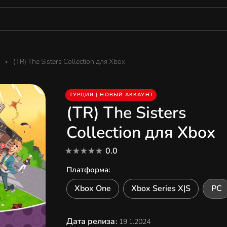
(TR) The Sisters Collection для Xbox
ТУРЦИЯ | НОВЫЙ АККАУНТ
(TR) The Sisters
Collection для Xbox
0.0
Платформа
:
Xbox One
Xbox Series X|S
PC
Дата релиза
:
19.1.2024