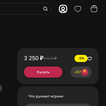
3 250 ₽
3 419 ₽
-5%
₭
Купить
+97
Что думают игроки