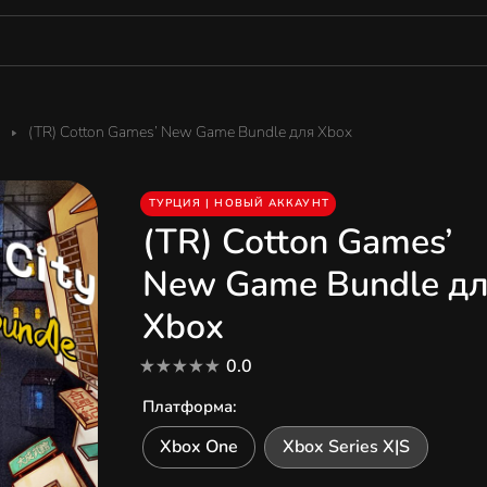
(TR) Cotton Games’ New Game Bundle для Xbox
ТУРЦИЯ | НОВЫЙ АККАУНТ
(TR) Cotton Games’
New Game Bundle д
Xbox
0.0
Платформа
:
Xbox One
Xbox Series X|S