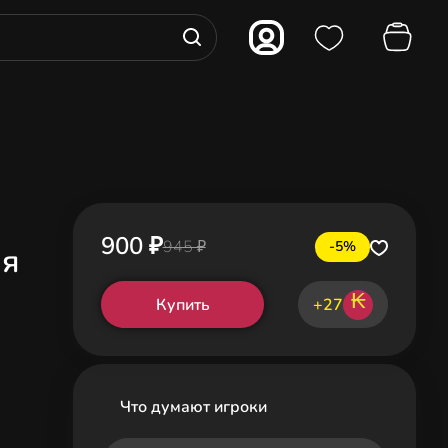
900 ₽
945 ₽
-5%
ля
₭
Купить
+27
Что думают игроки