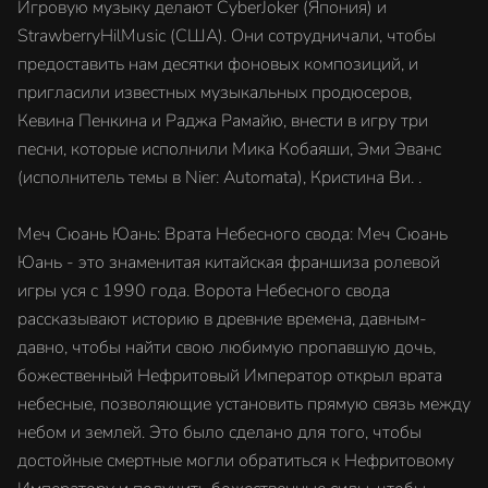
Игровую музыку делают CyberJoker (Япония) и
StrawberryHilMusic (США). Они сотрудничали, чтобы
предоставить нам десятки фоновых композиций, и
пригласили известных музыкальных продюсеров,
Кевина Пенкина и Раджа Рамайю, внести в игру три
песни, которые исполнили Мика Кобаяши, Эми Эванс
(исполнитель темы в Nier: Automata), Кристина Ви. .
Меч Сюань Юань: Врата Небесного свода: Меч Сюань
Юань - это знаменитая китайская франшиза ролевой
игры уся с 1990 года. Ворота Небесного свода
рассказывают историю в древние времена, давным-
давно, чтобы найти свою любимую пропавшую дочь,
божественный Нефритовый Император открыл врата
небесные, позволяющие установить прямую связь между
небом и землей. Это было сделано для того, чтобы
достойные смертные могли обратиться к Нефритовому