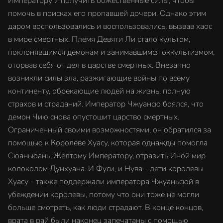
Императору и получить божественные силы, чтобы
помочь в поисках его пропавшей дочери. Однако этим
даром воспользовались и воспользовались, вызвав хаос
в мире смертных. Племя Девяти Ли стало культом,
поклонявшимся демонам и занимавшимся оккультизмом,
оторвав себя от дел в царстве смертных. Внезапно
возникли силы зла, разжигающие войны по всему
континенту, обрекающие людей на жизнь, полную
страхов и страданий. Император Чжуансю боялся, что
демон Чию снова опустошит царство смертных.
Ограниченный своими возможностями, он обратился за
помощью к Королеве Хуасу, которая однажды помогла
Сюаньюань, Желтому Императору, отразить Иной мир
колоколом Дунхуана. И Фуси, и Нува - дети королевы
Хуасу - также поддержали императора Чжуаньсюй в
убеждении королевы, потому что они тоже не могли
больше смотреть, как люди страдают. В конце концов,
врата в рай были наконец запечатаны с помощью