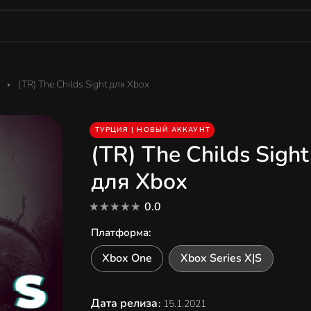
(TR) The Childs Sight для Xbox
ТУРЦИЯ | НОВЫЙ АККАУНТ
(TR) The Childs Sight
для Xbox
0.0
Платформа
:
Xbox One
Xbox Series X|S
Дата релиза
:
15.1.2021