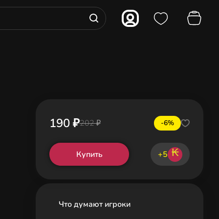
190 ₽
202 ₽
-6%
₭
Купить
+5
Что думают игроки