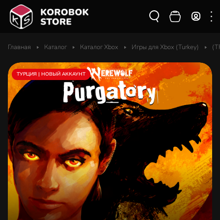
Главная
Каталог
Каталог Xbox
Игры для Xbox (Turkey)
(T
ТУРЦИЯ | НОВЫЙ АККАУНТ