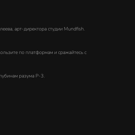
еева, арт-директора студии Mundfish.
кользите по платформам и сражайтесь с
лубинам разума P-3.