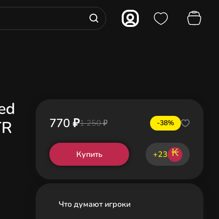
ed
770 ₽
TR
1 250 ₽
-38%
₭
Купить
+23
Что думают игроки