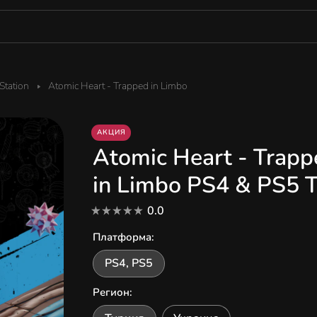
tation
Atomic Heart - Trapped in Limbo
АКЦИЯ
Atomic Heart - Trapp
in Limbo PS4 & PS5 
0.0
Платформа
:
PS4, PS5
Регион
: