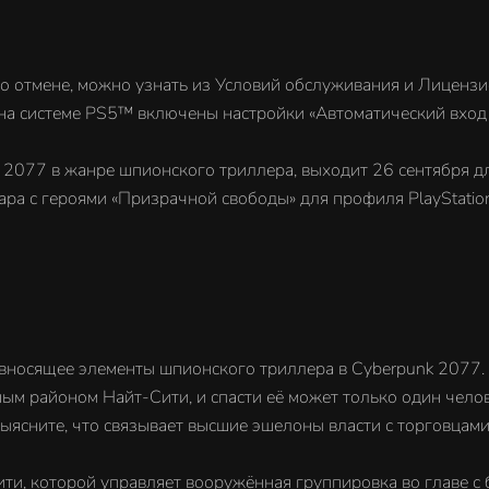
го отмене, можно узнать из Условий обслуживания и Лицензи
 на системе PS5™ включены настройки «Автоматический вход в
 2077 в жанре шпионского триллера, выходит 26 сентября дл
ра с героями «Призрачной свободы» для профиля PlayStation
ивносящее элементы шпионского триллера в Cyberpunk 2077
 районом Найт-Сити, и спасти её может только один челове
выясните, что связывает высшие эшелоны власти с торговцам
ити, которой управляет вооружённая группировка во главе 