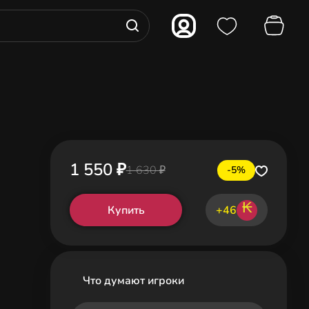
1 550 ₽
1 630 ₽
-5%
₭
Купить
+46
Что думают игроки