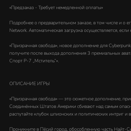
«Предзаказ - Требует немедленной оплаты»
Подробнее о предварительном заказе, в том числе и о е
Network. Автоматическая загрузка осуществляется, если
«Призрачная свобода», новое дополнение для Cyberpunk
получите после выхода дополнения 3 премиальных авата
Спорт Р-7 „Мститель“».
ОПИСАНИЕ ИГРЫ
«Призрачная свобода» — это сюжетное дополнение, пр
Соединённых Штатов Америки сбивают над самым опасным
распутайте клубок шпионских и политических интриг и 
Проникните в Пёсий город, обособленную часть Найт-С