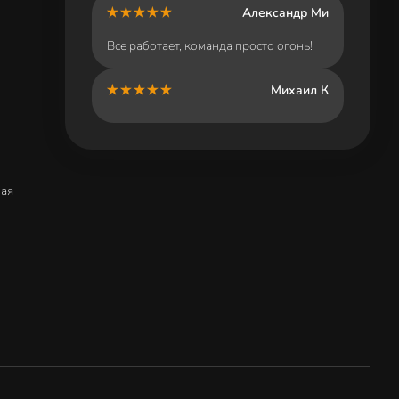
Александр Ми
Все работает, команда просто огонь!
Михаил К
ная