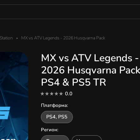
tation
MX vs ATV Legends - 2026 Husqvarna Pack
MX vs ATV Legends -
2026 Husqvarna Pac
PS4 & PS5 TR
0.0
Платформа
:
PS4, PS5
Регион
: