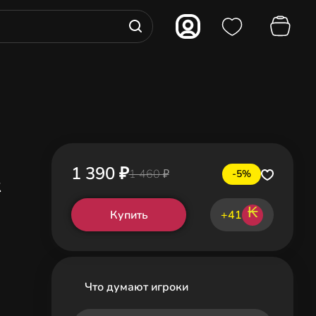
1 390 ₽
1 460 ₽
-5%
&
₭
Купить
+41
Что думают игроки