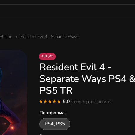
tation
Resident Evil 4 - Separate Ways
АКЦИЯ
Resident Evil 4 -
Separate Ways PS4 
PS5 TR
5.0
(шедевр, не иначе)
Платформа
:
PS4, PS5