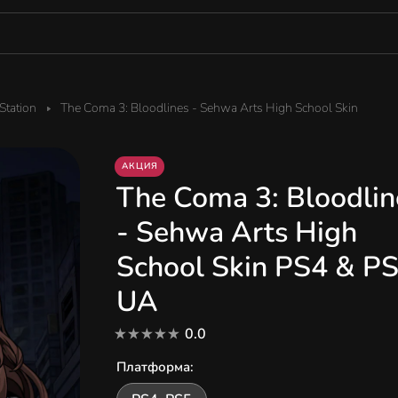
tation
The Coma 3: Bloodlines - Sehwa Arts High School Skin
АКЦИЯ
The Coma 3: Bloodlin
- Sehwa Arts High
School Skin PS4 & P
UA
0.0
Платформа
: