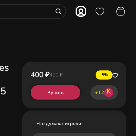
es
400 ₽
420 ₽
-5%
S5
₭
Купить
+12
Что думают игроки