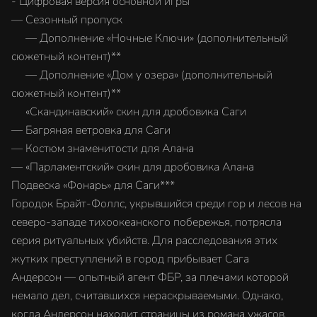
- Цифровая версия основной игры
— Сезонный пропуск
— Дополнение «Ночные Ключи» (дополнительный
сюжетный контент)**
— Дополнение «Дом у озера» (дополнительный
сюжетный контент)**
«Скандинавский» скин для дробовика Саги
— Багряная ветровка для Саги
— Костюм знаменитости для Алана
— «Парламентский» скин для дробовика Алана
Подвеска «Фонарь» для Саги***
Городок Брайт-Фоллс, укрывшийся среди гор и лесов на
северо-западе тихоокеанского побережья, потрясла
серия ритуальных убийств. Для расследования этих
жутких преступлений в город прибывает Сага
Андерсон — опытный агент ФБР, за плечами которой
немало дел, считавшихся нераскрываемыми. Однако,
когда Андерсон находит страницы из романа ужасов,