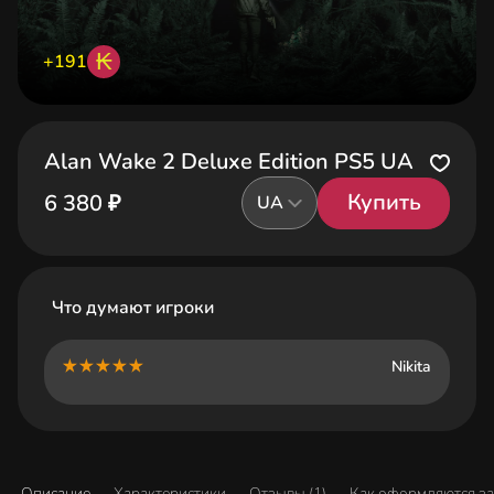
₭
+191
Alan Wake 2 Deluxe Edition PS5 UA
Купить
6 380 ₽
UA
Что думают игроки
Nikita
Описание
Характеристики
Отзывы (1)
Как оформляются з