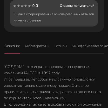
баллами.
0.0
Отзывы покупателей
Пожалуйста, наслаждайтесь шедевром, который создал
Оценка сформирована на основе реальных отзывов
поколение для видеоигр.
ниже на странице.
*Меню параметров и руководство доступны на японском,
английском, французском, немецком, итальянском и испанском
языках.
Описание
Характеристики
Отзывы
Как оформляются зака
"СОЛДАМ" - это игра-головоломка, выпущенная
компанией JALECO в 1992 году.
Игра представляет собой неуловимую головоломку,
известную только сказочному народу. Основное
правило игры - выстраивать ряды орехов одного цвета
по горизонтали, чтобы удалить их.
В головоломке также есть особый трюк: при окружении