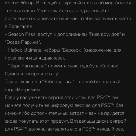
имени Эйвор. Исследуйте суровый открытый мир Англии
темных веков. Уничтожайте врагов, развивайте
поселение и усиливайте влияние, чтобы заслужить место
в Вальгалле.
- Season Pass: доступ к дополнениям "Гнев друидов" и
"Осада Парижа".
- Набор Ultimate: наборы "Берсерк" (снаряжение, для
поселения и для драккара).
- "Заря Рагнарёка": примите свою судьбу в обличье
Одина и завершите сагу.
Также включена "Забытая сага" – новый бесплатный
roguelite-режим.
Если у вас уже есть версия этой игры для PS4™, вы
можете получить ее цифровую версию для PS5™ без
каких-либо дополнительных затрат – вам не придется
снова покупать этот продукт. Владельцы диска с игрой
для PS4™ должны вставлять его в PS5™ каждый раз,