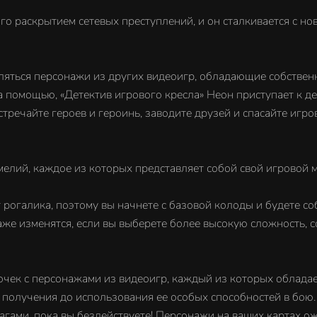
ого раскрытием сетевых преступлений, и он сталкивается с н
вляться персонажи из других видеоигр, обладающие собствен
 помощью, «Детектив игрового кресла» Неон приступает к де
тречайте героев и героинь, заводите друзей и спасайте игро
елий, каждое из которых представляет собой свой игровой м
рогалика, поэтому вы начнете с базовой колоды и будете со
аже изменятся, если вы выберете более высокую сложность, 
точек с персонажами из видеоигр, каждый из которых облада
 получения до использования ее особых способностей в бою. 
агами, пока вы бездействуете! Персонажи на ваших картах ож