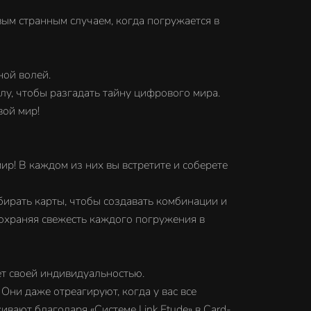
овым странным случаем, когда погружается в
ной волей.
лу, чтобы разгадать тайну цифрового мира.
вой мир!
ир! В каждом из них вы встретите и соберете
бирать карты, чтобы создавать комбинации и
сохраняя свежесть каждого погружения в
ет своей индивидуальностью.
Они даже отреагируют, когда у вас все
ивают благодаря «Системе Link Etude» в Card-