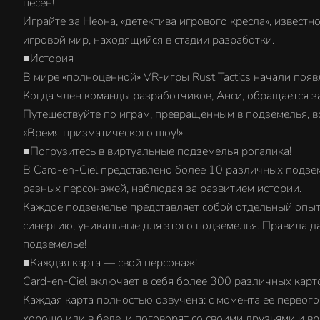
песен!
Играйте за Неона, «детектива игрового кресла», известн
игровой мир, находящийся в стадии разработки.
■История
В мире «полноценной» VR-игры Rust Tactics начали поя
Когда член команды разработчиков, Анси, обращается за
Путешествуйте по играм, превращенным в подземелья, вс
«Время призматического шоу!»
■Погрузитесь в виртуальные подземелья рогалика!
В Card-en-Ciel представлено более 10 различных подзем
разных персонажей, наблюдая за развитием истории.
Каждое подземелье представляет собой отдельный опыт 
синергию, уникальные для этого подземелья. Правила д
подземелье!
■Каждая карта — свой персонаж!
Card-en-Ciel включает в себя более 300 различных кар
Каждая карта полностью озвучена: с момента ее первого
хорошо или в беде, и поговорят со своими друзьями и вр