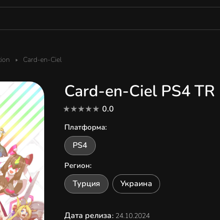
tion
Card-en-Ciel
Card-en-Ciel PS4 TR
0.0
Платформа
:
PS4
Регион
:
Турция
Украина
Дата релиза
:
24.10.2024