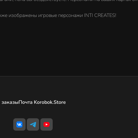
акже изображены игровые персонажи INTI CREATES!
 заказы
Почта Korobok.Store