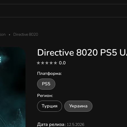
tion
Directive 8020
Directive 8020 PS5 
0.0
Платформа
:
PS5
Регион
:
Турция
Украина
Дата релиза
:
12.5.2026