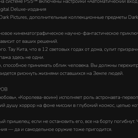
 на системе PS5™ включены настройки «Автоматический вход в
gital Deluxe-издания
Dark Pictures, дополнительные коллекционные предметы Dark
овое кинематографическое научно-фантастическое приключ
ависит от ваших решений.
го. Тау Кита, что в 12 световых годах от дома, сулит призра
пажа здесь не одни.
, способное принимать облик человека. Вы должны перехитри
придется рискнуть жизнями оставшихся на Земле людей.
РОВ
юбовь», «Королева-воин») исполняет роль астронавта-первоп
 душу хоррор на фоне миссии в глубокий космос, целью кот
пришелец; если не остановить его, все на борту погибнут. 
ния — да и самодельное оружие тоже пригодится.