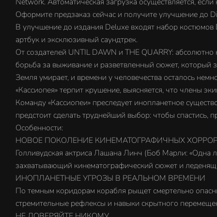
Network. Автоматическая загрузка осуществляется, если
Оформите предзаказ сейчас и получите улучшение до Di
В улучшение до издания Deluxe входят набор костюмов 
артбук и эксклюзивный саундтрек.
От создателей UNTIL DAWN и THE QUARRY: абсолютно н
борьба за выживание и разветвленный сюжет, который з
Земля умирает, и времени у человечества осталось немно
«Кассиопея» терпит крушение, выясняется, что члены эки
Команду «Кассиопеи» преследует инопланетное существо
предстоит сделать труднейший выбор: чтобы спастись, 
Особенности:
НОВОЕ ПОКОЛЕНИЕ КИНЕМАТОГРАФИЧНЫХ ХОРРО
Голливудская актриса Лашана Линч (Боб Марли: «Одна л
захватывающий кинематографический сюжет и леденящий
ИНОПЛАНЕТНЫЕ УГРОЗЫ В РЕАЛЬНОМ ВРЕМЕНИ
По темным коридорам корабля рыщет смертельно опасный 
стремительные рефлексы и навыки скрытного перемеще
НЕ ДОВЕРЯЙТЕ НИКОМУ