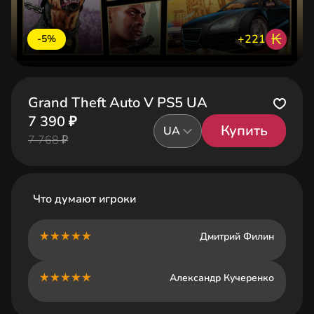
₭
+221
-5%
Grand Theft Auto V PS5 UA
7 390 ₽
Купить
UA
7 768 ₽
Что думают игроки
Дмитрий Филин
Александр Кучеренко