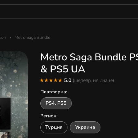
tion
Metro Saga Bundle
Metro Saga Bundle P
& PS5 UA
5.0
(шедевр, не иначе)
Платформа
:
PS4, PS5
Регион
:
Турция
Украина