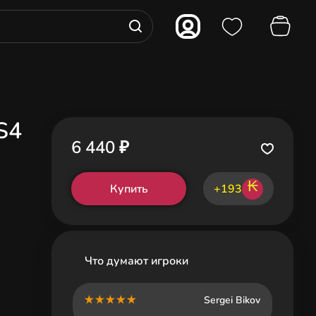
S4
6 440 ₽
₭
Купить
+193
Что думают игроки
Sergei Bikov