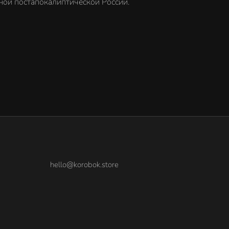
ной постапокалиптической России.
hello@korobok.store