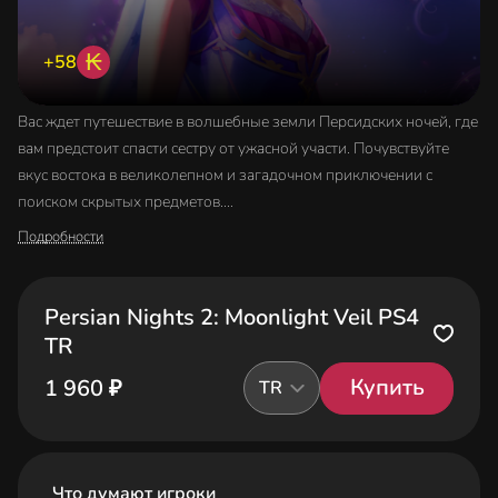
₭
+58
Вас ждет путешествие в волшебные земли Персидских ночей, где
вам предстоит спасти сестру от ужасной участи. Почувствуйте
вкус востока в великолепном и загадочном приключении с
поиском скрытых предметов.
День Матаба подходит к концу. В это время аура двух лун не
Подробности
позволяет использовать заклинания, поэтому волшебникам
приходится полагаться только на раздобытые ранее артефакты.
В этом году в Академии произошло множество необъяснимых
Persian Nights 2: Moonlight Veil PS4
происшествий, которые тщательнейшим образом расследуются
TR
таинственным незнакомцем. Кроме этого, при странных
Купить
1 960 ₽
TR
обстоятельствах исчезает ваша сестра. К сожалению, это лишь
начало череды неприятностей, с которыми вам предстоит
столкнуться на далекой восточной земле!
Добро пожаловать в захватывающий экзотический мир
Что думают игроки
персидских сказок и легенд. Вы сможете приручить мифических