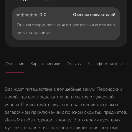
существ, мунлингов, и увидеть других не менее известных
обитателей этого мира (например, легендарного симурга).
0.0
Отзывы покупателей
Экспериментируйте с волшебными амулетами, исследуйте
Оценка сформирована на основе реальных отзывов
Академию и узнавайте ее секреты, чтобы выяснить, кто же стоит
ниже на странице.
за всеми злодеяниями!
Приготовьтесь к полному погружению в мир классических
восточных сказок в духе Аладдина и Арабских ночей с
уникальными хитросплетениями сюжета.
Узнайте тайну происшествий и спасите сестру!
Описание
Характеристики
Отзывы
Как оформляются зака
Вас ждет путешествие в волшебные земли Персидских
ночей, где вам предстоит спасти сестру от ужасной
участи. Почувствуйте вкус востока в великолепном и
загадочном приключении с поиском скрытых предметов.
День Матаба подходит к концу. В это время аура двух
лун не позволяет использовать заклинания, поэтому