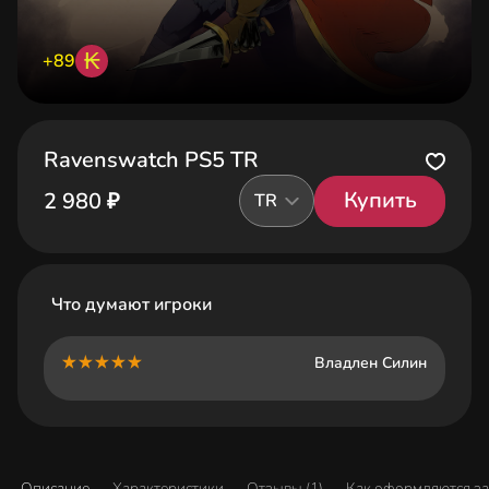
₭
+89
Ravenswatch PS5 TR
Купить
2 980 ₽
TR
Что думают игроки
Владлен Силин
Описание
Характеристики
Отзывы (1)
Как оформляются з