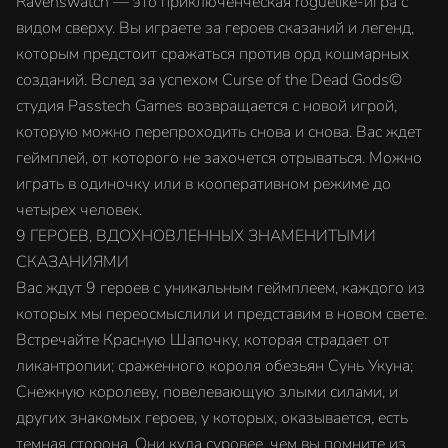
Ravenswatch — это приключенческая roguelike-игра с
видом сверху. Вы играете за героев сказаний и легенд,
которым предстоит сражаться против орд кошмарных
созданий. Вслед за успехом Curse of the Dead Gods©
студия Passtech Games возвращается с новой игрой,
которую можно перепроходить снова и снова. Вас ждет
геймплей, от которого не захочется отрываться. Можно
играть в одиночку или в кооперативном режиме до
четырех человек.
9 ГЕРОЕВ, ВДОХНОВЛЕННЫХ ЗНАМЕНИТЫМИ
СКАЗАНИЯМИ
Вас ждут 9 героев с уникальным геймплеем, каждого из
которых мы переосмыслили и представим в новом свете.
Встречайте Красную Шапочку, которая страдает от
ликантропии; сраженного короля обезьян Сунь Укуна;
Снежную королеву, повелевающую злыми силами, и
других знакомых героев, у которых, оказывается, есть
темная сторона. Они куда суровее, чем вы помните из