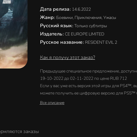
Дата релиза
:
14.6.2022
Жанр
:
Боевики, Приключения, Ужасы
Русский язык
:
Только субтитры
Издатель
:
CE EUROPE LIMITED
Русское название
:
RESIDENT EVIL 2
Как я получу этот заказ?
Предыдущее специальное предложение, доступно
19-10-2022 до 02-11-2022 по цене RUB 712
Если у вас уже есть версия этой игры для PS4™, в
можете получить ее цифровую версию для PS5™ 
каких-либо дополнительных затрат – вам не прид
Все описание
снова покупать этот продукт. Владельцы диска с 
для PS4™ должны вставлять его в PS5™ каждый 
когда они хотят загрузить или воспроизвести
цифровую версию игры для PS5™. Владельцы ди
ормляются заказы