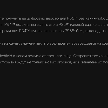
с играми для PS4™, купившие консоль PS5™ без
дисковода, не смогут получить версию игры PS5
дополнительной платы.
Выход Resident Evil 2 состоялся в 1998 году, и теп
жете получить ее цифровую версию для PS5™ без каких-либо 
одна из самых знаменитых игр всех времен
для PS4™ должны вставлять его в PS5™ каждый раз, когда он
возвращается на современные консоли в соверш
грами для PS4™, купившие консоль PS5™ без дисковода, не
новом облике.
Пройдите отдельные кампании за Leon Kennedy и
 одна из самых знаменитых игр всех времен возвращается на 
Claire Redfield в новом режиме от третьего лица.
Отправляйтесь в кишащий зомби Raccoon City,
edfield в новом режиме от третьего лица. Отправляйтесь в к
воссозданный на RE Engine — эксклюзивном дви
ткрытия ждут не только новых игроков, но и закаленных по
Capcom. Ужасающие открытия ждут не только но
игроков, но и закаленных поклонников, ведь гор
наполнен головоломками, ответвлениями сюжета
областями!