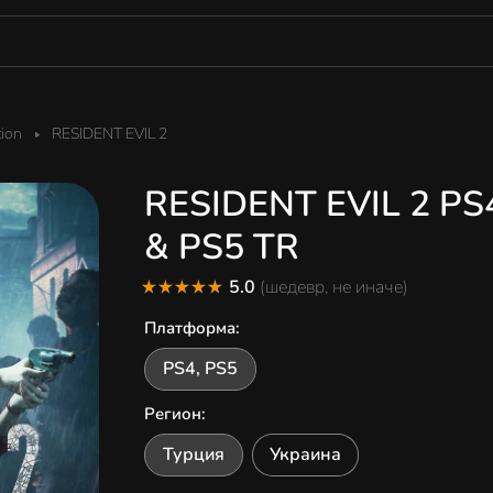
tion
RESIDENT EVIL 2
RESIDENT EVIL 2 PS
& PS5 TR
5.0
(шедевр, не иначе)
Платформа
:
PS4, PS5
Регион
:
Турция
Украина