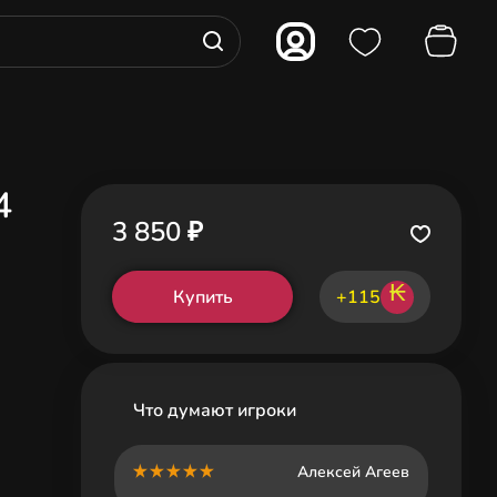
4
3 850 ₽
₭
Купить
+115
Что думают игроки
Алексей Агеев