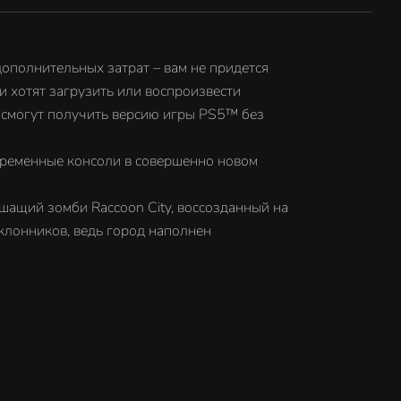
™ без
ерь
дополнительных затрат – вам не придется
и хотят загрузить или воспроизвести
енно
 смогут получить версию игры PS5™ без
современные консоли в совершенно новом
ишащий зомби Raccoon City, воссозданный на
жке
клонников, ведь город наполнен
вых
од
 и