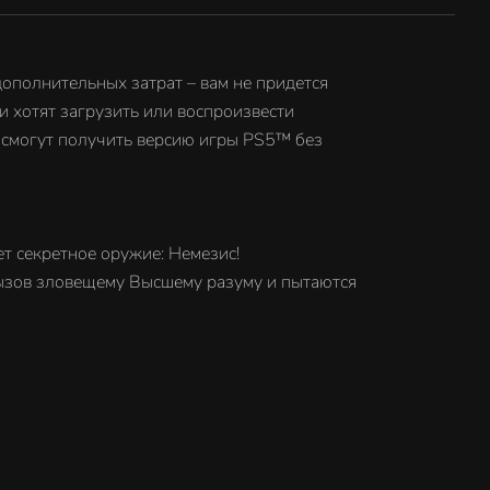
а
дополнительных затрат – вам не придется
и хотят загрузить или воспроизвести
 смогут получить версию игры PS5™ без
ис!
l
т секретное оружие: Немезис!
азуму
 вызов зловещему Высшему разуму и пытаются