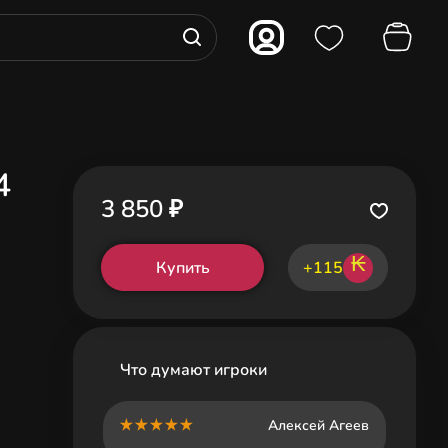
4
3 850 ₽
₭
Купить
+115
Что думают игроки
Алексей Агеев