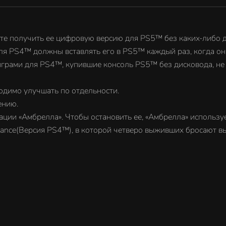
дополнительной платы.
Примечание. Каждый предмет из этого комплект
необходимо улучшать по отдельности.
Примечание. Resident Evil Resistance не подлежит
жете получить ее цифровую версию для PS5™ без каких-либо 
улучшению.
для PS4™ должны вставлять его в PS5™ каждый раз, когда он
Только Джилл Валентайн знает о преступлениях
грами для PS4™, купившие консоль PS5™ без дисковода, не
корпорации «Амбрелла». Чтобы остановить ее,
«Амбрелла» использует секретное оружие: Немез
одимо улучшать по отдельности.
В комплект входит новая сетевая игра Resident Evi
ению.
Resistance(Версия PS4™), в которой четверо
ции «Амбрелла». Чтобы остановить ее, «Амбрелла» используе
выживших бросают вызов зловещему Высшему р
sistance(Версия PS4™), в которой четверо выживших бросают
и пытаются сбежать из его плена.