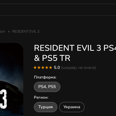
tion
RESIDENT EVIL 3
RESIDENT EVIL 3 PS
& PS5 TR
5.0
(шедевр, не иначе)
Платформа
:
PS4, PS5
Регион
:
Турция
Украина