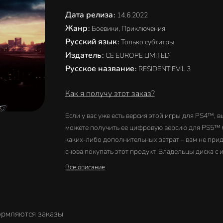
Дата релиза
:
14.6.2022
Жанр
:
Боевики, Приключения
Русский язык
:
Только субтитры
Издатель
:
CE EUROPE LIMITED
Русское название
:
RESIDENT EVIL 3
Как я получу этот заказ?
Если у вас уже есть версия этой игры для PS4™, в
можете получить ее цифровую версию для PS5™ 
каких-либо дополнительных затрат – вам не прид
снова покупать этот продукт. Владельцы диска с 
для PS4™ должны вставлять его в PS5™ каждый 
Все описание
когда они хотят загрузить или воспроизвести
цифровую версию игры для PS5™. Владельцы ди
с играми для PS4™, купившие консоль PS5™ без
дисковода, не смогут получить версию игры PS5
ормляются заказы