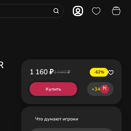
R
1 160 ₽
3 040 ₽
-62%
₭
Купить
+34
Что думают игроки