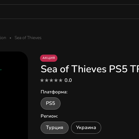
tion
Sea of Thieves
АКЦИЯ
Sea of Thieves PS5 T
0.0
Платформа
:
PS5
Регион
:
Турция
Украина