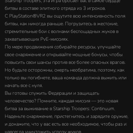
Starship Troopers, эта игра бросает вас в самое сердце
битвы в составе элитного отряда из 3 игроков.
С PlayStation®VR2 вы ощутите всю интенсивность поля
битвы, как никогда раньше. Погрузитесь в жестокие,
стремительные бои с волнами беспощадных жуков в
захватывающих PvE-миссиях.
По мере продвижения собирайте ресурсы, улучшайте
свое снаряжение и открывайте мощные бонусы, чтобы
повысить свои шансы против все более опасных врагов.
Но будьте осторожны, смерть необратима, поэтому, как
только вы погибнете, ваша команда должна выжить или
начать все с нуля.
Вы готовы служить Федерации и защищать
человечество? Помните, каждая миссия — это новая
битва за выживание в Starship Troopers: Continuum.
Наденьте снаряжение, пристегнитесь и зарядите оружие,
и докажите, что у вас есть все необходимое, чтобы раз и
навсегда уничтожить угрозу жуков.