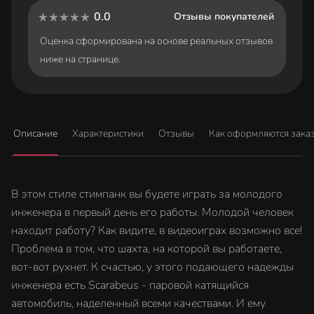
препятствия, или создавать пандусы и стены, чтобы легче было
0.0
Отзывы покупателей
там внизу. Нет сомнений в том, что Скарабей будет важным
Оценка сформирована на основе реальных отзывов
союзником в спасении живым из глубин шахты. Сможете ли вы
ниже на странице.
справиться с давлением?
Описание
Характеристики
Отзывы
Как оформляются зака
В этом стиле стимпанк вы будете играть за молодого
инженера в первый день его работы. Молодой человек
находит работу? Как видите, в видеоиграх возможно все!
Проблема в том, что шахта, на которой вы работаете,
вот-вот рухнет. К счастью, у этого подающего надежды
инженера есть Scarabeus - паровой катящийся
автомобиль, наделенный всеми качествами. И ему