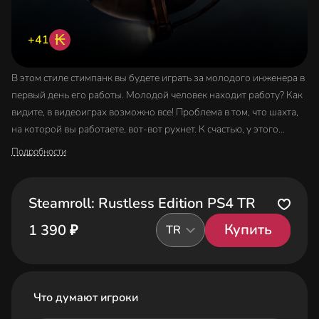
₭
+41
В этом стиле стимпанк вы будете играть за молодого инженера в
первый день его работы. Молодой человек находит работу? Как
видите, в видеоиграх возможно все! Проблема в том, что шахта,
на которой вы работаете, вот-вот рухнет. К счастью, у этого
подающего надежды инженера есть Scarabeus - паровой
Подробности
катящийся автомобиль, наделенный всеми качествами. И ему
понадобятся все они, потому что незадолго до побега он
понимает, что в этом шахтерском аду есть и другие люди.
Steamroll: Rustless Edition PS4 TR
Управляя своей невероятной машиной, главный герой сможет
Купить
1 390 ₽
TR
исследовать окружающую среду и решать загадки,
преграждающие ему путь. Как и в случае с мини-гольфом, это
требует точного прицеливания и измерения вашей траектории.
Вам также придется использовать разные паровые шары, чтобы
Что думают игроки
решить множество сложных головоломок. Благодаря этим
шарам вы можете вызывать взрывы, чтобы разрушать