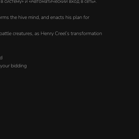
 систему» и «Автоматический вход в сеть».
rms the hive mind, and enacts his plan for
attle creatures, as Henry Creel’s transformation
nd
 your bidding