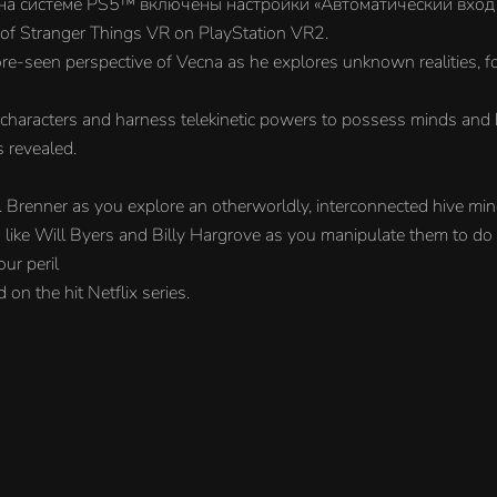
 на системе PS5™ включены настройки «Автоматический вход в
 of Stranger Things VR on PlayStation VR2.
re-seen perspective of Vecna as he explores unknown realities, fo
 characters and harness telekinetic powers to possess minds and b
s revealed.
 Brenner as you explore an otherworldly, interconnected hive mi
s like Will Byers and Billy Hargrove as you manipulate them to do
ur peril
n the hit Netflix series.