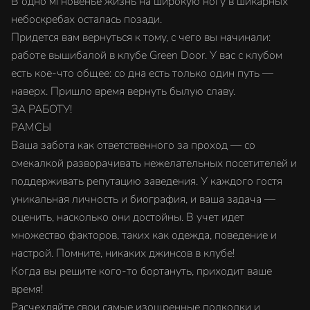
В одно мгновенье жизнь на широкую ногу в шикарных
небоскребах осталась позади.
Придется вам вернуться к тому, с чего вы начинали:
работе вышибалой в клубе Green Door. У вас с клубом
есть кое-что общее: со дна есть только один путь —
наверх. Пришло время вернуть былую славу.
ЗА РАБОТУ!
РАМСЫ
Ваша забота как ответственного за проход — со
смекалкой разворачивать нежелательных посетителей и
поддерживать репутацию заведения. У каждого гостя
уникальная личность и биография, и ваша задача —
оценить, насколько они достойны. В учет идет
множество факторов, таких как одежда, поведение и
настрой. Помните, никаких джинсов в клубе!
Когда вы решите кого-то бортануть, приходит ваше
время!
Расчехляйте свои самые изощренные подколки и