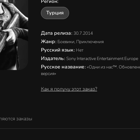
Регион
:
Турция
Дата релиза
:
30.7.2014
Жанр
:
Боевики, Приключения
Русский язык
:
Нет
Издатель
:
Sony Interactive Entertainment Europe
Русское название
:
«Одни из нас™. Обновлен
версия»
Как я получу этот заказ?
ляются заказы