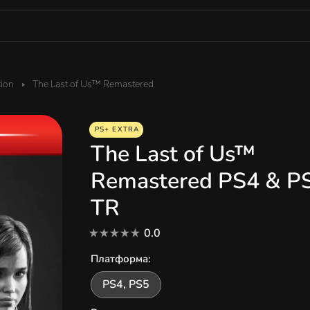
tion
The Last of Us™ Remastered
PS+ EXTRA
The Last of Us™
Remastered PS4 & P
TR
0.0
Платформа
:
PS4, PS5