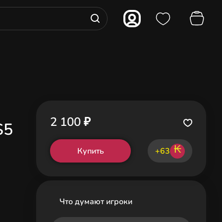
2 100 ₽
S5
₭
Купить
+63
Что думают игроки