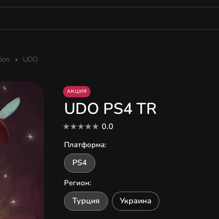
tion
UDO
АКЦИЯ
UDO PS4 TR
0.0
Платформа
:
PS4
Регион
:
Турция
Украина