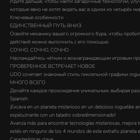
Идите дальше, чтобы найти загадочные технологии, улу
которые явно не хотят видеть вас в одном из четырёх м
Ключевые особенности
ЕДИНСТВЕННЫЙ ПУТЬ ВНИЗ
Освойте механику вашего огромного бура, чтобы пробит
действий можно выполнить с его помощью.
СОЧНО, СОЧНО, СОЧНО
Наслаждайтесь чётким и вознаграждающим игровым проц
ПРОВЕРЕННОЕ ВСТРЕЧАЕТ НОВОЕ
UDO сочетает знакомый стиль пиксельной графики roguel
МНОГО ВСЕГО
Делайте каждое прохождение уникальным, выбирая разл
Spanish:
¡Excava en un planeta misterioso en un delicioso roguelike 
espeluznante con un taladro sobredimensionado!
Avanza más para encontrar tecnologías misteriosas, mejora tu
estés en ninguno de los 4 mundos de este extraño planeta en
Características clave