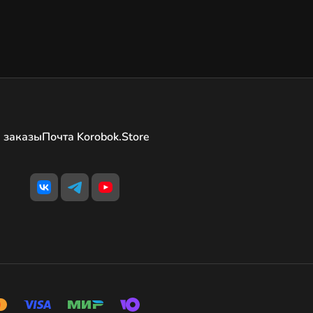
 заказы
Почта Korobok.Store