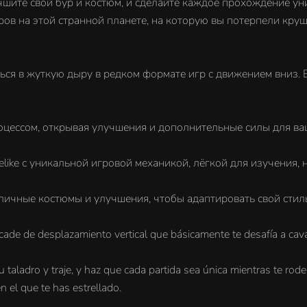
чшите свой бур и костюм, и сделайте каждое прохождение у
иров на этой странной планете, на которую вы потерпели круш
ься в жуткую дыру в редком формате игр с движением вниз.
ессом, открывая улучшения и дополнительные силы для ваш
ike с уникальной игровой механикой, лёгкой для изучения, 
ичные костюмы и улучшения, чтобы адаптировать свой стиль
arcade de desplazamiento vertical que básicamente te desafía a ca
 taladro y traje, y haz que cada partida sea única mientras te rod
 el que te has estrellado.