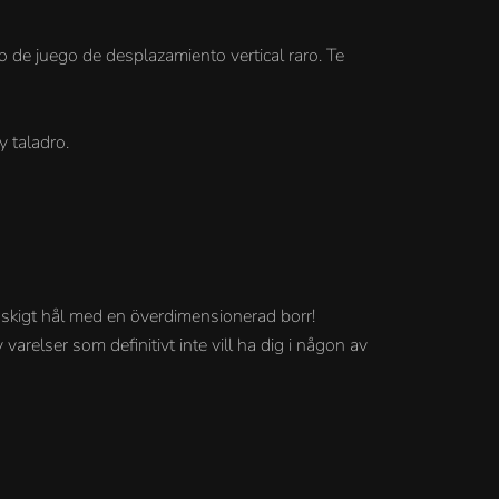
 de juego de desplazamiento vertical raro. Te
y taladro.
läskigt hål med en överdimensionerad borr!
arelser som definitivt inte vill ha dig i någon av