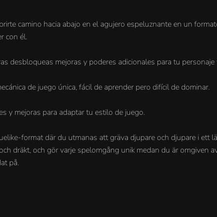
irte camino hacia abajo en el agujero espeluznante en un formato
r con él.
tras desbloqueas mejoras y poderes adicionales para tu personaje 
ecánica de juego única, fácil de aprender pero difícil de dominar.
es y mejoras para adaptar tu estilo de juego.
guelike-format där du utmanas att gräva djupare och djupare i ett 
rr och dräkt, och gör varje spelomgång unik medan du är omgiven av v
at på.