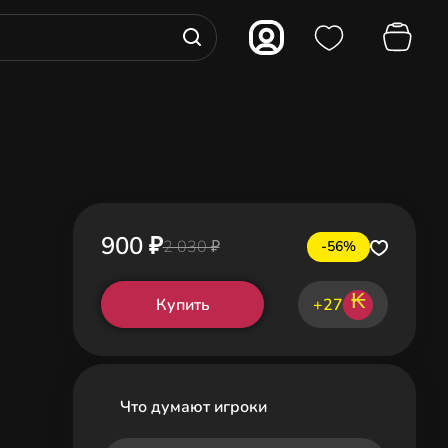
900 ₽
2 030 ₽
-56%
₭
Купить
+27
Что думают игроки