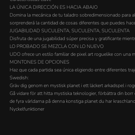
LA ÚNICA DIRECCIÓN ES HACIA ABAJO
Domina la mecánica de tu taladro sobredimensionado para abr
sorprenderá la cantidad de cosas diferentes que puedes hace
JUGABILIDAD SUCULENTA, SUCULENTA, SUCULENTA
Disfruta de una jugabilidad súper precisa y gratificante mien
LO PROBADO SE MEZCLA CON LO NUEVO
UDO ofrece un estilo familiar de pixel art roguelike con una m
MONTONES DE OPCIONES
Haz que cada partida sea única eligiendo entre diferentes traj
Swedish:
Gräv dig genom en mystisk planet i ett läckert arkadspel i ro
Gå vidare för att hitta mystiska teknologier, förbättra din bo
de fyra världarna på denna konstiga planet du har kraschland
Nyckelfunktioner