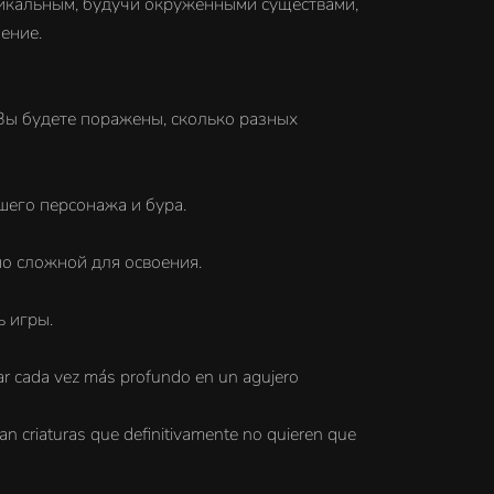
никальным, будучи окружёнными существами,
ение.
 Вы будете поражены, сколько разных
его персонажа и бура.
но сложной для освоения.
 игры.
var cada vez más profundo en un agujero
ean criaturas que definitivamente no quieren que